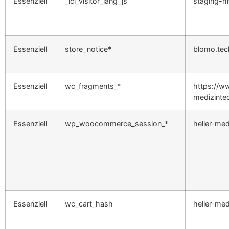
Essenziell
_icl_visitor_lang_js
staging-h
Essenziell
store_notice*
blomo.tec
Essenziell
wc_fragments_*
https://ww
medizinte
Essenziell
wp_woocommerce_session_*
heller-med
Essenziell
wc_cart_hash
heller-med