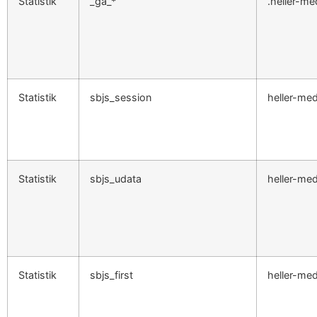
Statistik
_ga_*
.heller-me
Statistik
sbjs_session
heller-med
Statistik
sbjs_udata
heller-med
Statistik
sbjs_first
heller-med