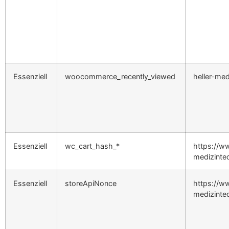
Essenziell
woocommerce_recently_viewed
heller-med
Essenziell
wc_cart_hash_*
https://ww
medizinte
Essenziell
storeApiNonce
https://ww
medizinte