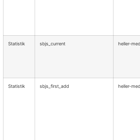
Statistik
sbjs_current
heller-med
Statistik
sbjs_first_add
heller-med