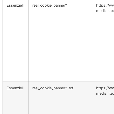
Essenziell
real_cookie_banner*
https://ww
medizinte
Essenziell
real_cookie_banner*-tcf
https://ww
medizinte