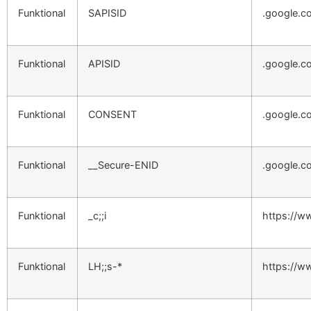
Funktional
SAPISID
.google.c
Funktional
APISID
.google.c
Funktional
CONSENT
.google.c
Funktional
__Secure-ENID
.google.c
Funktional
_c;;i
https://w
Funktional
LH;;s-*
https://w