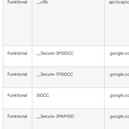
Funktional
__cflb
api.hcapt
Funktional
__Secure-3PSIDCC
.google.c
Funktional
__Secure-1PSIDCC
.google.c
Funktional
SIDCC
.google.c
Funktional
__Secure-3PAPISID
.google.c