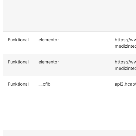
Funktional
elementor
https://ww
medizinte
Funktional
elementor
https://ww
medizinte
Funktional
__cflb
api2.hcap