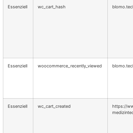
Essenziell
wc_cart_hash
blomo.tec
Essenziell
woocommerce_recently_viewed
blomo.tec
Essenziell
wc_cart_created
https://ww
medizinte