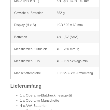
Maße (H x B x T)
52(10) x 130 x 140 mm
Gewicht o. Batterien
352 g
Display (H x B)
LCD / 92 x 60 mm
Batterien
4 x 1,5V (AAA)
Messbereich Blutdruck
40 – 230 mmHg
Messbereich Puls
40 – 199 Schläge/min.
Manschettengröße
Für 22-32 cm Armumfang
Lieferumfang
1 x Oberarm-Blutdruckmessgerät
1 x Oberarm-Manschette
4 x AAA-Batterien