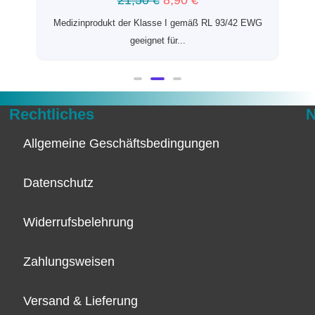
21,50
€
8,90
€
Medizinprodukt der Klasse I gemäß RL 93/42 EWG
geeignet für...
Rechtliches
N
Allgemeine Geschäftsbedingungen
Datenschutz
Widerrufsbelehrung
Zahlungsweisen
Versand & Lieferung