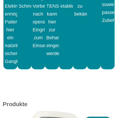
sowie
Elektrostimulation
Schmerzen.
Vorbeugung
TENS
etabliert.
zu
passen
ermöglicht
nach
kann
bekämpfen.
Zubehö
Patienten
operativen
hier
hier
Eingriffen,
zur
ein
zum
Behandlung
natürliches,
Einsatz.
eingesetzt
sicheres
werden.
Gangbild.
Produkte