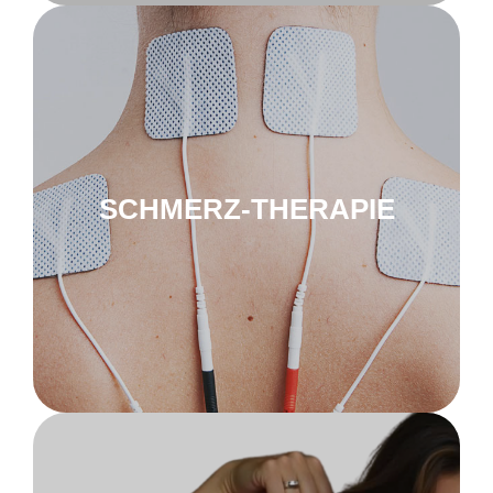
zu Schmerztherapie
innoSTIM-TE
SCHMERZ-THERAPIE
zu Muskelaufbau