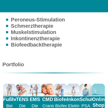
Peroneus-Stimulation
Schmerztherapie
Muskelstimulation
Inkontinenztherapie
Biofeedbacktherapie
Portfolio
Fußheberschwäche
TENS​
EMS
CMD
Biofeedback
Inkontinenz
Schutzausr
Online
Shop
Bei
Die
Die
Cranio
Biofeedback
Elektrostimulation
PSA