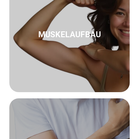
innoSTIM-TE
MUSKELAUFBAU
zu Biofeedback
Nu-Tek Levator