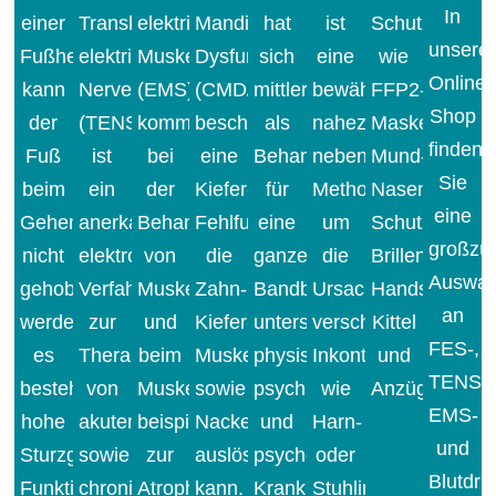
In
einer
Transkutane
elektrische
Mandibuläre
hat
ist
Schutzausrüs
unsere
Fußheberschwäche
elektrische
Muskelstimulation
Dysfunktion
sich
eine
wie
Online-
kann
Nervenstimulation
(EMS)
(CMD/Bruxismus)
mittlerweile
bewährte,
FFP2-
Shop
der
(TENS)
kommt
beschreibt
als
nahezu
Masken,
finden
Fuß
ist
bei
eine
Behandlungsmethode
nebenwirkungsfreie
Mund-
Sie
beim
ein
der
Kiefer-
für
Methode,
Nasen-
eine
Gehen
anerkanntes,
Behandlung
Fehlfunktion,
eine
um
Schutz,
großzü
nicht
elektromedizinisches
von
die
ganze
die
Brillen,
Auswah
gehoben
Verfahren
Muskelschmerzen
Zahn-,
Bandbreite
Ursache
Handschuhe,
an
werden,
zur
und
Kiefer-,
unterschiedlicher
verschiedener
Kittel
FES-,
es
Therapie
beim
Muskel-
physischer,
Inkontinenzen
und
TENS-,
besteht
von
Muskelaufbau,
sowie
psychischer
wie
Anzüge.
EMS-
hohe
akuten
beispielsweise
Nackenschmerzen
und
Harn-
und
Sturzgefahr.
sowie
zur
auslösen
psychosomatischer
oder
Blutdr
Funktionelle
chronischen
Atrophie-
kann.
Krankheitsbilder
Stuhlinkontinenz