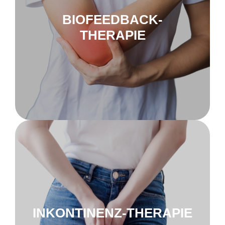
BIOFEEDBACK-
THERAPIE
zu Inkontinenz
Nu-Tek Levator
INKONTINENZ-THERAPIE