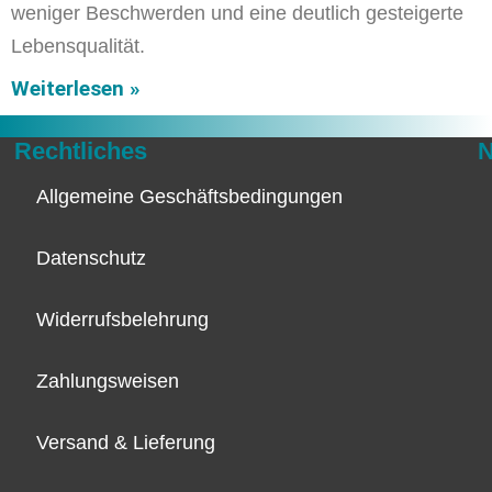
weniger Beschwerden und eine deutlich gesteigerte
Lebensqualität.
Weiterlesen »
Rechtliches
N
Allgemeine Geschäftsbedingungen
Datenschutz
Widerrufsbelehrung
Zahlungsweisen
Versand & Lieferung